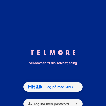
Velkommen til din selvbetjening
Log på med MitID
Log ind med password