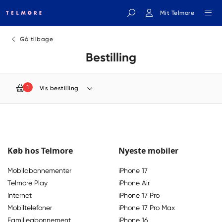
Mit Telmore
Indtast søgeord
Gå tilbage
Bestilling
1
Vis bestilling
Køb hos Telmore
Nyeste mobiler
Mobilabonnementer
iPhone 17
Telmore Play
iPhone Air
Internet
iPhone 17 Pro
Mobiltelefoner
iPhone 17 Pro Max
Familieabonnement
iPhone 16