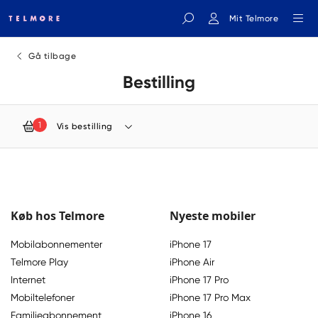
Mit Telmore
Indtast søgeord
Gå tilbage
Bestilling
1
Vis bestilling
Køb hos Telmore
Nyeste mobiler
Mobilabonnementer
iPhone 17
Telmore Play
iPhone Air
Internet
iPhone 17 Pro
Mobiltelefoner
iPhone 17 Pro Max
Familieabonnement
iPhone 16