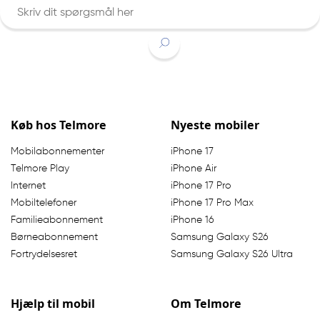
Indtast søgeord
Køb hos Telmore
Nyeste mobiler
Mobilabonnementer
iPhone 17
Telmore Play
iPhone Air
Internet
iPhone 17 Pro
Mobiltelefoner
iPhone 17 Pro Max
Familieabonnement
iPhone 16
Børneabonnement
Samsung Galaxy S26
Fortrydelsesret
Samsung Galaxy S26 Ultra
Hjælp til mobil
Om Telmore