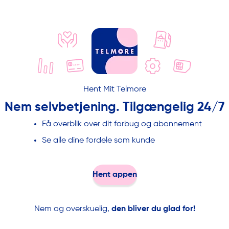
Vi trækker din betaling den første hverdag i måneden. Hvis du
har forbrug løbende - det kan være, hvis du køber en togbillet
eller donerer penge via SMS - trækker vi betalingen med det
samme.
Du kan se forbrug og betaling, når din faktura kommer i
dagene mellem d. 10. og 15. den efterfølgende måned
Hent Mit Telmore
Nem selvbetjening. Tilgængelig 24/7
Få overblik over dit forbug og abonnement
Se alle dine fordele som kunde
Hent appen
Nem og overskuelig,
den bliver du glad for!