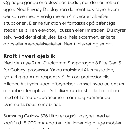
Og nogle gange er oplevelsen bedst, når den er helt din 
egen. Med Privacy Display kan du nemt selv styre, hvem 
der kan se med – vælg mellem 4 niveauer alt efter 
situationen. Denne funktion er fantastisk på offentlige 
steder, f.eks. i en elevator, i bussen eller i metroen. Du styrer 
selv, hvad der skal skjules: f.eks. hele skærmen, enkelte 
apps eller meddelelsesfeltet. Nemt, diskret og smart.
Kraft i hvert øjeblik
Med den nye 3 nm Qualcomm Snapdragon 8 Elite Gen 5 
for Galaxy-processor får du maksimal AI‑præstation, 
lynhurtig gaming, responsiv S Pen og professionelle 
billeder. Alt flyder uden afbrydelser, uanset hvad du ønsker 
at skabe eller opleve. Det bliver kun forstærket af, at du 
med et Telmore-abonnement samtidig kommer på 
Danmarks bedste mobilnet.
Samsung Galaxy S26 Ultra er også udstyret med et 
kraftfuldt 5.000 mAh‑batteri, der lader dig bruge mobilen 