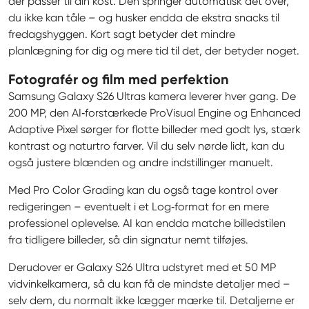
der passer til din kost. Den springer automatisk det over, 
du ikke kan tåle – og husker endda de ekstra snacks til 
fredagshyggen. Kort sagt betyder det mindre 
planlægning for dig og mere tid til det, der betyder noget.
Fotografér og film med perfektion
Samsung Galaxy S26 Ultras kamera leverer hver gang. De 
200 MP, den AI‑forstærkede ProVisual Engine og Enhanced 
Adaptive Pixel sørger for flotte billeder med godt lys, stærk 
kontrast og naturtro farver. Vil du selv nørde lidt, kan du 
også justere blænden og andre indstillinger manuelt.
Med Pro Color Grading kan du også tage kontrol over 
redigeringen – eventuelt i et Log‑format for en mere 
professionel oplevelse. AI kan endda matche billedstilen 
fra tidligere billeder, så din signatur nemt tilføjes.
Derudover er Galaxy S26 Ultra udstyret med et 50 MP 
vidvinkelkamera, så du kan få de mindste detaljer med – 
selv dem, du normalt ikke lægger mærke til. Detaljerne er 