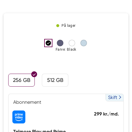
På lager
Farve: Black
256 GB
512 GB
Skift
Abonnement
299 kr./md.
Telmore Play med Prime