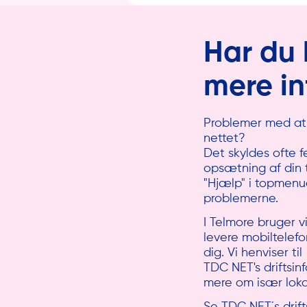
Har du 
mere i
Problemer med at 
nettet?
Det skyldes ofte f
opsætning af din 
"Hjælp" i topmenu
problemerne.
I Telmore bruger v
levere mobiltelefon
dig. Vi henviser til
TDC NET's driftsinf
mere om især lo
Se TDC NET´s drift