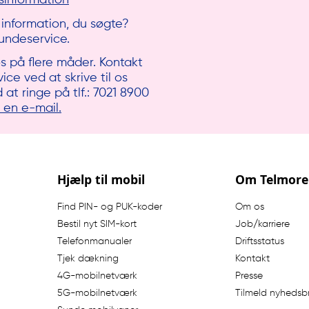
 information, du søgte?
 Kundeservice.
s på flere måder. Kontakt
ce ved at skrive til os
 at ringe på tlf.: 7021 8900
 en e-mail.
Hjælp til mobil
Om Telmore
Find PIN- og PUK-koder
Om os
Bestil nyt SIM-kort
Job/karriere
Telefonmanualer
Driftsstatus
Tjek dækning
Kontakt
4G-mobilnetværk
Presse
5G-mobilnetværk
Tilmeld nyhedsb