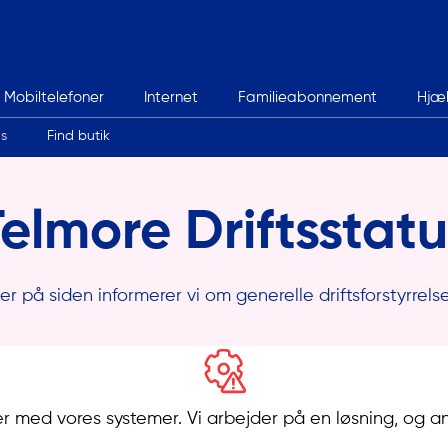
Mobiltelefoner
Internet
Familieabonnement
Hjæ
us
Find butik
Telmore Driftsstatu
er på siden informerer vi om generelle driftsforstyrrelse
er med vores systemer. Vi arbejder på en løsning, og a