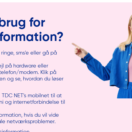
brug for
nformation?
ringe, sms'e eller gå på
ejl på hardware eller
telefon/modem. Klik på
en og se, hvordan du løser
i TDC NET's mobilnet til at
i og internetforbindelse til
ormation, hvis du vil vide
kale netværksproblemer.
sinformation