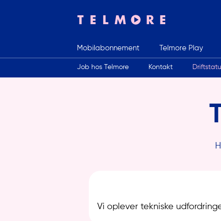
Mobilabonnement
Telmore Play
Indtast søgeord
Job hos Telmore
Kontakt
Driftstat
H
Vi oplever tekniske udfordring