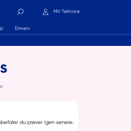
Mit Telmore
lp
Erhverv
Søg
s
r.
nbefaler du prøver igen senere.