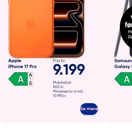
Apple
Fra kr.
Samsun
9.199
iPhone 17 Pro
Galaxy 
Mobilrabat
800 kr.
Mindstepris i 6 mdr.
10.993 kr.
Se mere