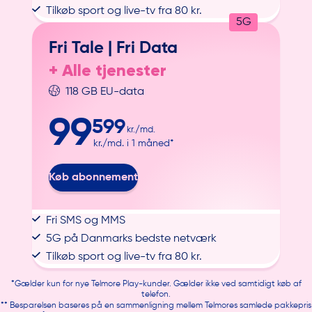
Tilkøb sport og live-tv fra 80 kr.
5G
Fri Tale |
Fri Data
+ Alle tjenester
118 GB EU-data
99
599
kr./md.
kr./md. i 1 måned*
Køb abonnement
Fri SMS og MMS
5G på Danmarks bedste netværk
Tilkøb sport og live-tv fra 80 kr.
*Gælder kun for nye Telmore Play-kunder. Gælder ikke ved samtidigt køb af
telefon.
** Besparelsen baseres på en sammenligning mellem Telmores samlede pakkepris