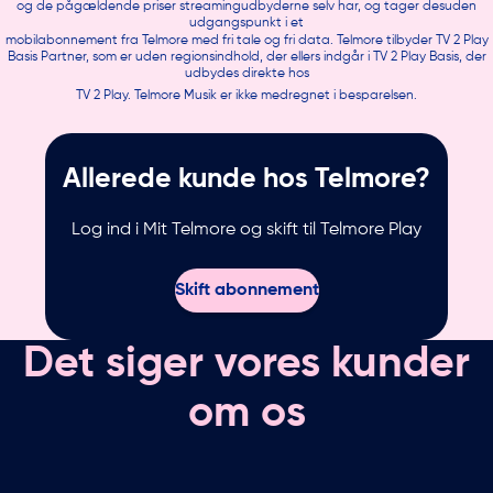
og de pågældende priser streamingudbyderne selv har, og tager desuden
udgangspunkt i et
mobilabonnement fra Telmore med fri tale og fri data. Telmore tilbyder TV 2 Play
Basis Partner, som er uden regionsindhold, der ellers indgår i TV 2 Play Basis, der
udbydes direkte hos
TV 2 Play. Telmore Musik er ikke medregnet i besparelsen.
Allerede kunde hos Telmore?
Log ind i Mit Telmore og skift til Telmore Play
Skift abonnement
Det siger vores kunder
om os