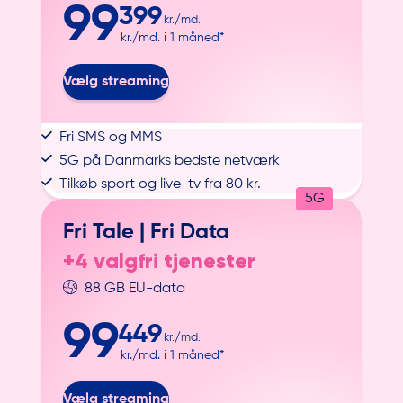
99
399
kr./md.
kr./md. i 1 måned*
Vælg streaming
Fri SMS og MMS
5G på Danmarks bedste netværk
Tilkøb sport og live-tv fra 80 kr.
5G
Fri Tale |
Fri Data
+4 valgfri tjenester
88 GB EU-data
99
449
kr./md.
kr./md. i 1 måned*
Vælg streaming