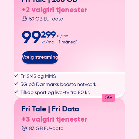
+2 valgfri tjenester
59 GB EU-data
99
299
kr./md.
kr./md. i 1 måned*
Vælg streaming
Fri SMS og MMS
5G på Danmarks bedste netværk
Tilkøb sport og live-tv fra 80 kr.
5G
Fri Tale |
Fri Data
+3 valgfri tjenester
83 GB EU-data