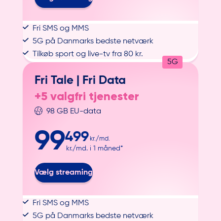
Fri SMS og MMS
5G på Danmarks bedste netværk
Tilkøb sport og live-tv fra 80 kr.
5G
Fri Tale |
Fri Data
+5 valgfri tjenester
98 GB EU-data
99
499
kr./md.
kr./md. i 1 måned*
Vælg streaming
Fri SMS og MMS
5G på Danmarks bedste netværk