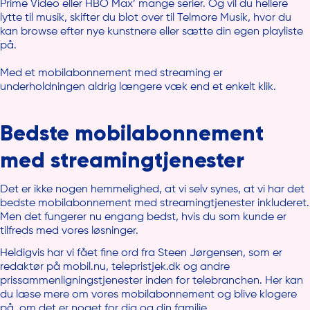
Prime Video eller HBO Max’ mange serier. Og vil du hellere
lytte til musik, skifter du blot over til Telmore Musik, hvor du
kan browse efter nye kunstnere eller sætte din egen playliste
på.
Med et mobilabonnement med streaming er
underholdningen aldrig længere væk end et enkelt klik.
Bedste mobilabonnement
med streamingtjenester
Det er ikke nogen hemmelighed, at vi selv synes, at vi har det
bedste mobilabonnement med streamingtjenester inkluderet.
Men det fungerer nu engang bedst, hvis du som kunde er
tilfreds med vores løsninger.
Heldigvis har vi fået fine ord fra Steen Jørgensen, som er
redaktør på mobil.nu, telepristjek.dk og andre
prissammenligningstjenester inden for telebranchen. Her kan
du læse mere om vores mobilabonnement og blive klogere
på, om det er noget for dig og din familie.