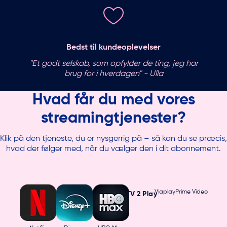
Bedst til kundeoplevelser
"Et godt selskab, som opfylder de ting, jeg har
brug for i hverdagen" - Ulla
Hvad får du med vores
streamingtjenester?
Klik på den tjeneste, du er nysgerrig på – så kan du se præcis,
hvad der følger med, når du vælger den i dit abonnement.
Viaplay
Prime Video
TV 2 Play