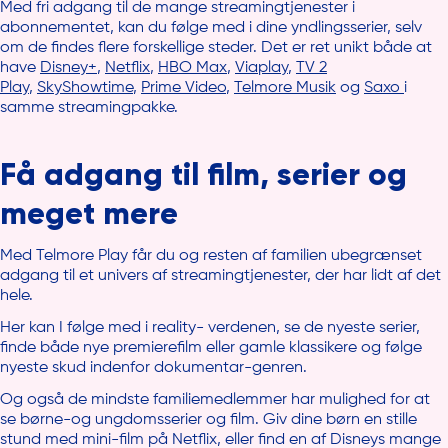
Med fri adgang til de mange streamingtjenester i
abonnementet, kan du følge med i dine yndlingsserier, selv
Hvad nu hvis jeg har en streamingtjeneste i dag, som ikke er
om de findes flere forskellige steder. Det er ret unikt både at
inkluderet i et af de nye abonnementer inde på Mit Telmore?
have
Disney+
,
Netflix
,
HBO Max
,
Viaplay
,
TV 2
Play
,
SkyShowtime
,
Prime Video
,
Telmore Musik
og
Saxo
i
Svaret er, at der kan være tilfælde, hvor det ikke er muligt at
samme streamingpakke.
finde en pakke, der rummer alt det indhold, du tidligere har
haft. Men vi håber, du finder en attraktiv pakke med masser
af underholdning, der samlet set tilfredsstiller dine behov.
Få adgang til film, serier og
meget mere
Med Telmore Play får du og resten af familien ubegrænset
adgang til et univers af streamingtjenester, der har lidt af det
hele.
Her kan I følge med i reality- verdenen, se de nyeste serier,
finde både nye premierefilm eller gamle klassikere og følge
nyeste skud indenfor dokumentar-genren.
Og også de mindste familiemedlemmer har mulighed for at
se børne-og ungdomsserier og film. Giv dine børn en stille
stund med mini-film på Netflix, eller find en af Disneys mange