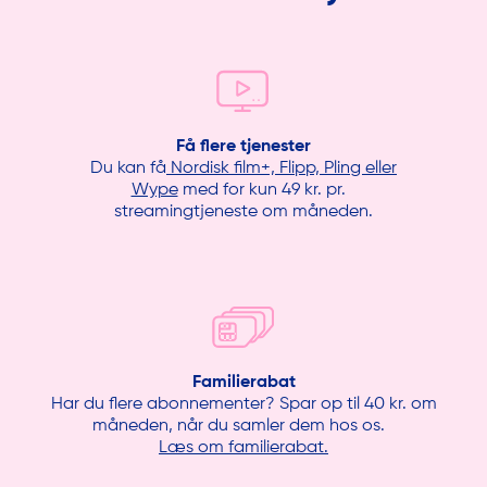
Sådan fungerer det for hver tjeneste
Få flere tjenester
Du kan få
Nordisk film+, Flipp, Pling eller
Wype
med for kun 49 kr. pr.
streamingtjeneste om måneden.
Familierabat
Har du flere abonnementer? Spar op til 40 kr. om
måneden, når du samler dem hos os.
Læs om familierabat.