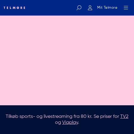
Mit Telmore
Indtast søgeord
Tilkøb sports- og livestreaming fra 80 kr. Se priser for
TV2
og
Viaplay
.