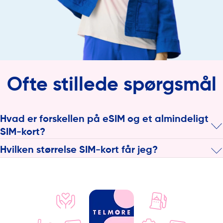
Ofte stillede spørgsmål
Hvad er forskellen på eSIM og et almindeligt
SIM-kort?
eSIM er et elektronisk SIM-kort –
læs meget mere om eSIM
. Et
Hvilken størrelse SIM-kort får jeg?
almindeligt SIM-kort er det, som du nok allerede kender. Det
er en lille chip, som du kan sætte i mobilen.