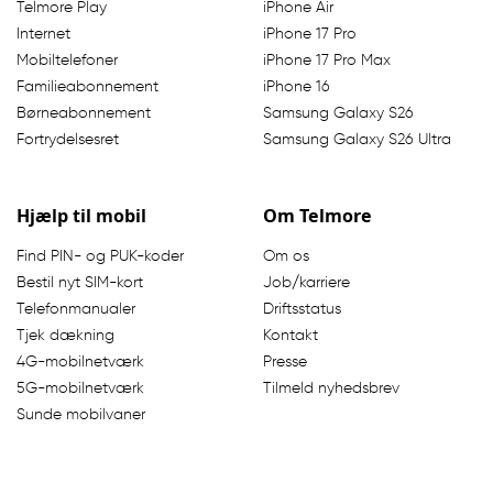
Telmore Play
iPhone Air
Internet
iPhone 17 Pro
Mobiltelefoner
iPhone 17 Pro Max
Familieabonnement
iPhone 16
Børneabonnement
Samsung Galaxy S26
Fortrydelsesret
Samsung Galaxy S26 Ultra
Hjælp til mobil
Om Telmore
Find PIN- og PUK-koder
Om os
Bestil nyt SIM-kort
Job/karriere
Telefonmanualer
Driftsstatus
Tjek dækning
Kontakt
4G-mobilnetværk
Presse
5G-mobilnetværk
Tilmeld nyhedsbrev
Sunde mobilvaner