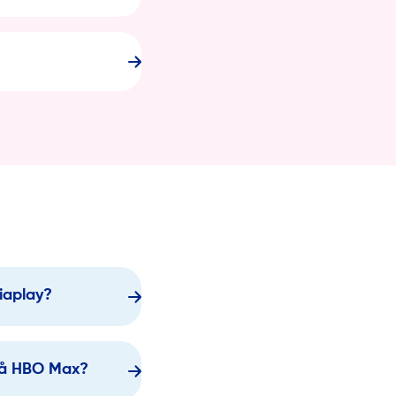
iaplay?
på HBO Max?