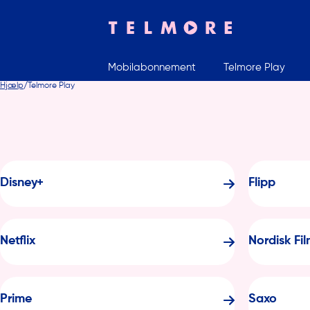
Mobilabonnement
Telmore Play
Indtast søgeord
Hjælp
Telmore Play
Disney+
Flipp
Netflix
Nordisk Fi
Prime
Saxo