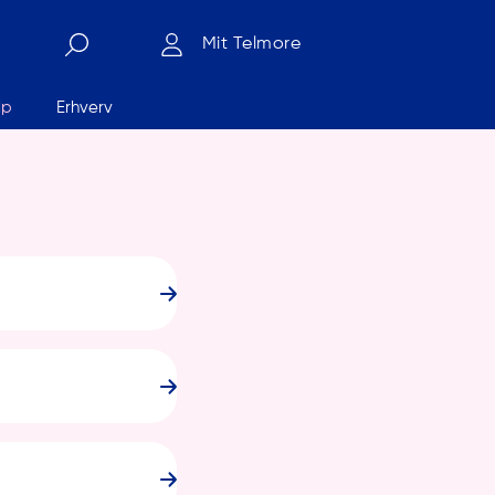
Mit Telmore
lp
Erhverv
Søg