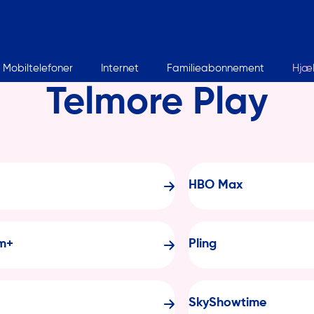
Mobiltelefoner
Internet
Familieabonnement
Hjæ
Telmore Play
HBO Max
lm+
Pling
SkyShowtime