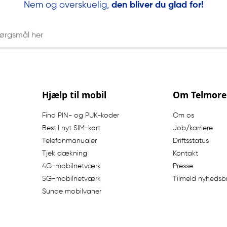
Nem og overskuelig,
den bliver du glad for!
ord
Hjælp til mobil
Om Telmore
Find PIN- og PUK-koder
Om os
Bestil nyt SIM-kort
Job/karriere
Telefonmanualer
Driftsstatus
Tjek dækning
Kontakt
4G-mobilnetværk
Presse
5G-mobilnetværk
Tilmeld nyhedsb
Sunde mobilvaner