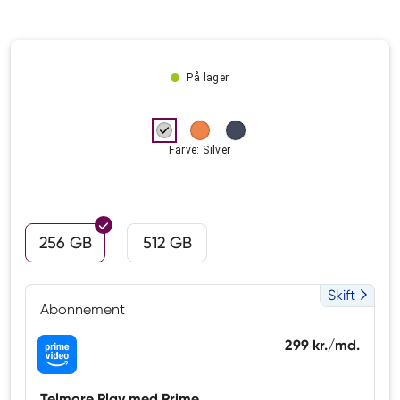
På lager
Farve: Silver
256 GB
512 GB
Skift
Abonnement
299 kr./md.
Telmore Play med Prime