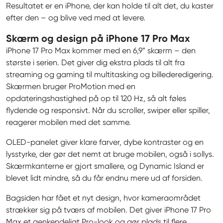
Resultatet er en iPhone, der kan holde til alt det, du kaster 
efter den – og blive ved med at levere.
Skærm og design på iPhone 17 Pro Max
iPhone 17 Pro Max kommer med en 6,9” skærm – den 
største i serien. Det giver dig ekstra plads til alt fra 
streaming og gaming til multitasking og billederedigering. 
Skærmen bruger ProMotion med en 
opdateringshastighed på op til 120 Hz, så alt føles 
flydende og responsivt. Når du scroller, swiper eller spiller, 
reagerer mobilen med det samme.
OLED-panelet giver klare farver, dybe kontraster og en 
lysstyrke, der gør det nemt at bruge mobilen, også i sollys. 
Skærmkanterne er gjort smallere, og Dynamic Island er 
blevet lidt mindre, så du får endnu mere ud af forsiden.
Bagsiden har fået et nyt design, hvor kameraområdet 
strækker sig på tværs af mobilen. Det giver iPhone 17 Pro 
Max et genkendeligt Pro-look og gør plads til flere 