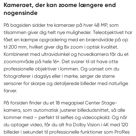
Kameraet, der kan zoome længere end
nogensinde
På bagsiden sidder tre kameraer på hver 48 MP, som 
tilsammen giver dig helt nye muligheder. Teleobjektivet har 
fået en kæmpe opgradering med en brændvidde på op 
til 200 mm, hvilket giver dig 8x zoom i optisk kvalitet. 
Kombineret med ultravidvinkel og hovedkamera får du et 
zoomområde på hele 16×. Det svarer til at have otte 
professionelle objektiver i lommen. Og uanset om du 
fotograferer i dagslys eller i mørke, sørger de større 
sensorer for skarpe og detaljerede billeder med naturlige 
farver.
På forsiden finder du et 18 megapixel Center Stage-
kamera, som automatisk justerer billedudsnittet, så alle 
kommer med – perfekt til selfies og videoopkald. Og når 
du optager video, får du alt fra Dolby Vision i 4K med 120 
billeder i sekundet til professionelle funktioner som ProRes 