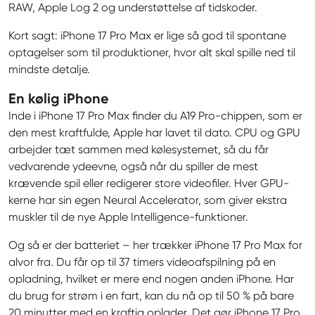
RAW, Apple Log 2 og understøttelse af tidskoder.
Kort sagt: iPhone 17 Pro Max er lige så god til spontane 
optagelser som til produktioner, hvor alt skal spille ned til 
mindste detalje.
En kølig iPhone
Inde i iPhone 17 Pro Max finder du A19 Pro-chippen, som er 
den mest kraftfulde, Apple har lavet til dato. CPU og GPU 
arbejder tæt sammen med kølesystemet, så du får 
vedvarende ydeevne, også når du spiller de mest 
krævende spil eller redigerer store videofiler. Hver GPU-
kerne har sin egen Neural Accelerator, som giver ekstra 
muskler til de nye Apple Intelligence-funktioner.
Og så er der batteriet – her trækker iPhone 17 Pro Max for 
alvor fra. Du får op til 37 timers videoafspilning på en 
opladning, hvilket er mere end nogen anden iPhone. Har 
du brug for strøm i en fart, kan du nå op til 50 % på bare 
20 minutter med en kraftig oplader. Det gør iPhone 17 Pro 