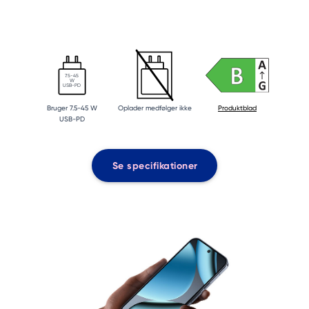
7.5-45
W
USB-PD
Bruger 7.5-45 W
Oplader medfølger ikke
Produktblad
USB-PD
Se specifikationer