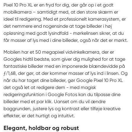
Pixel 10 Pro XL er en fryd for dig, der går op i et godt 
mobilkamera – samtidigt med, at den store skærm er 
ideel til redigering. Med et professionelt kamerasystem, er 
det nemmere end nogensinde at tage billeder i høj 
opløsning med godt lysindfald - mørkelinsen sikrer, at du 
får masser af lys med i dine billeder, også når det er mørkt.
Mobilen har et 50 megapixel vidvinkelkamera, der er 
Googles hidtil bedste, som giver dig mulighed for at tage 
fantastiske billeder med en imponerede blændevidde på 
ƒ/1,68, der gør, at der kommer masser af lys ind i linsen. Og 
når du har taget dine billeder, gør Google Pixel 10 Pro XL 
det også let at redigere dem - med magisk 
redigeringsfunktion i Google Fotos kan du tilpasse dine 
billeder med et par klik. Uanset om du vil ændre 
baggrunden, justere lys og kontrast eller tilføje kreative 
effekter, er det hurtigt og intuitivt.
Elegant, holdbar og robust