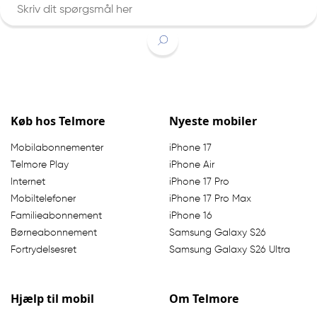
Indtast søgeord
Køb hos Telmore
Nyeste mobiler
Mobilabonnementer
iPhone 17
Telmore Play
iPhone Air
Internet
iPhone 17 Pro
Mobiltelefoner
iPhone 17 Pro Max
Familieabonnement
iPhone 16
Børneabonnement
Samsung Galaxy S26
Fortrydelsesret
Samsung Galaxy S26 Ultra
Hjælp til mobil
Om Telmore