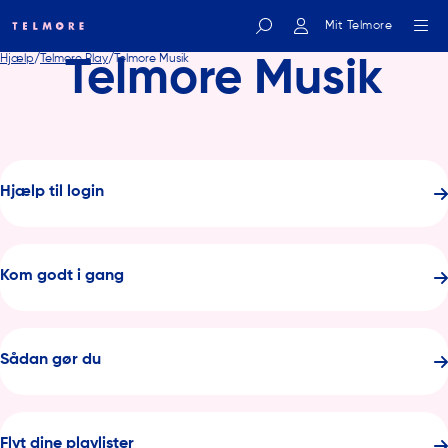
Mit Telmore
Hjælp
Telmore Play
Telmore Musik
Telmore Musik
Indtast søgeord
Hjælp til login
Kom godt i gang
Sådan gør du
Flyt dine playlister