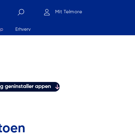
Mit Telmore
lp
Erhverv
Søg
og geninstaller appen
ntoen