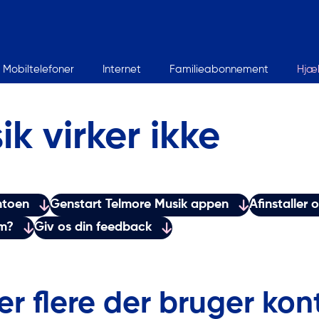
Mobiltelefoner
Internet
Familieabonnement
Hjæ
k virker ikke
ntoen
Genstart Telmore Musik appen
Afinstaller 
em?
Giv os din feedback
er flere der bruger ko