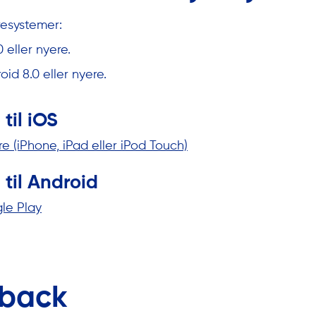
resystemer:
 eller nyere.
id 8.0 eller nyere.
til iOS
e (iPhone, iPad eller iPod Touch)
til Android
le Play
dback