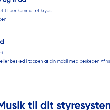
 og iPad
t til der kommer et kryds.
pen.
id
et.
ler besked i toppen af din mobil med beskeden Afinst
Musik til dit styresyst