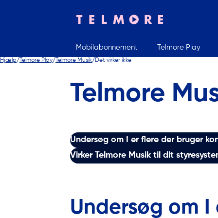
Mobilabonnement
Telmore Play
Indtast søgeord
Hjælp
Telmore Play
Telmore Musik
Det virker ikke
Telmore Musi
Undersøg om I er flere der bruger ko
Virker Telmore Musik til dit styresyst
Undersøg om I 