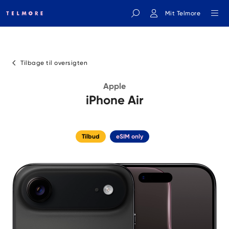
Mit Telmore
Indtast søgeord
Tilbage til oversigten
Apple
iPhone Air
Tilbud
eSIM only