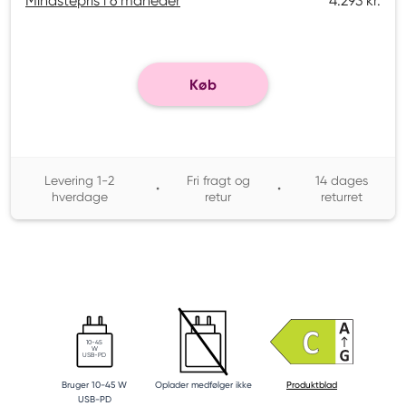
Mindstepris i 6 måneder
4.293 kr.
Køb
Levering 1-2
Fri fragt og
14 dages
•
•
hverdage
retur
returret
10-45
W
USB-PD
Bruger 10-45 W
Oplader medfølger ikke
Produktblad
USB-PD