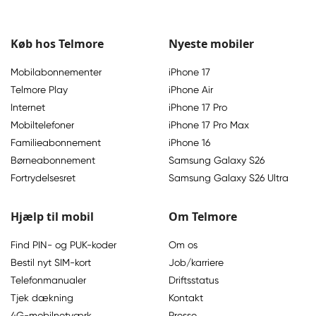
Køb hos Telmore
Nyeste mobiler
Mobilabonnementer
iPhone 17
Telmore Play
iPhone Air
Internet
iPhone 17 Pro
Mobiltelefoner
iPhone 17 Pro Max
Familieabonnement
iPhone 16
Børneabonnement
Samsung Galaxy S26
Fortrydelsesret
Samsung Galaxy S26 Ultra
Hjælp til mobil
Om Telmore
Find PIN- og PUK-koder
Om os
Bestil nyt SIM-kort
Job/karriere
Telefonmanualer
Driftsstatus
Tjek dækning
Kontakt
4G-mobilnetværk
Presse