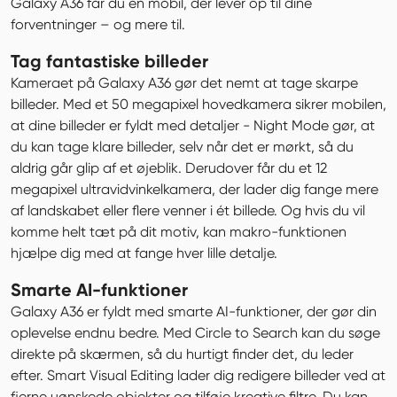
Galaxy A36 får du en mobil, der lever op til dine 
forventninger – og mere til.
Tag fantastiske billeder
Kameraet på Galaxy A36 gør det nemt at tage skarpe 
billeder. Med et 50 megapixel hovedkamera sikrer mobilen, 
at dine billeder er fyldt med detaljer - Night Mode gør, at 
du kan tage klare billeder, selv når det er mørkt, så du 
aldrig går glip af et øjeblik. Derudover får du et 12 
megapixel ultravidvinkelkamera, der lader dig fange mere 
af landskabet eller flere venner i ét billede. Og hvis du vil 
komme helt tæt på dit motiv, kan makro-funktionen 
hjælpe dig med at fange hver lille detalje.
Smarte AI-funktioner
Galaxy A36 er fyldt med smarte AI-funktioner, der gør din 
oplevelse endnu bedre. Med Circle to Search kan du søge 
direkte på skærmen, så du hurtigt finder det, du leder 
efter. Smart Visual Editing lader dig redigere billeder ved at 
fjerne uønskede objekter og tilføje kreative filtre. Du kan 