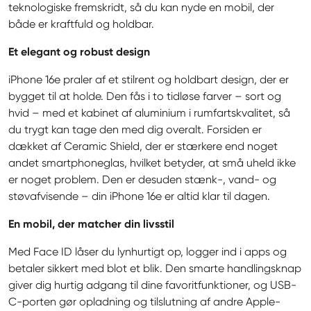
teknologiske fremskridt, så du kan nyde en mobil, der 
både er kraftfuld og holdbar.
Et elegant og robust design
iPhone 16e praler af et stilrent og holdbart design, der er 
bygget til at holde. Den fås i to tidløse farver – sort og 
hvid – med et kabinet af aluminium i rumfartskvalitet, så 
du trygt kan tage den med dig overalt. Forsiden er 
dækket af Ceramic Shield, der er stærkere end noget 
andet smartphoneglas, hvilket betyder, at små uheld ikke 
er noget problem. Den er desuden stænk-, vand- og 
støvafvisende – din iPhone 16e er altid klar til dagen.
En mobil, der matcher din livsstil
Med Face ID låser du lynhurtigt op, logger ind i apps og 
betaler sikkert med blot et blik. Den smarte handlingsknap 
giver dig hurtig adgang til dine favoritfunktioner, og USB-
C-porten gør opladning og tilslutning af andre Apple-