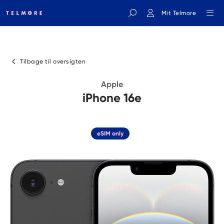
Mit Telmore
Indtast søgeord
Tilbage til oversigten
Apple
iPhone 16e
eSIM only