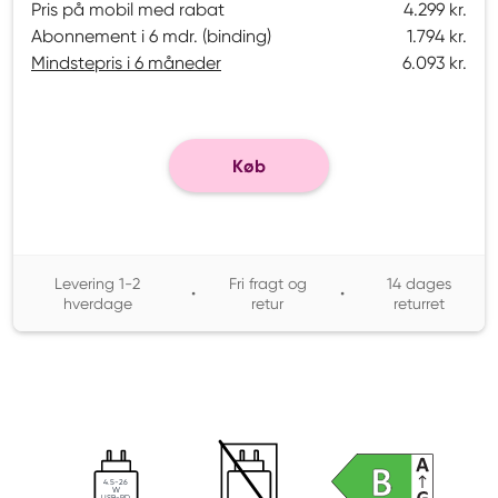
Pris på mobil med rabat
4.299 kr.
Abonnement i 6 mdr. (binding)
1.794 kr.
Mindstepris i 6 måneder
6.093 kr.
Køb
Levering 1-2
Fri fragt og
14 dages
•
•
hverdage
retur
returret
4.5-26
W
USB-PD