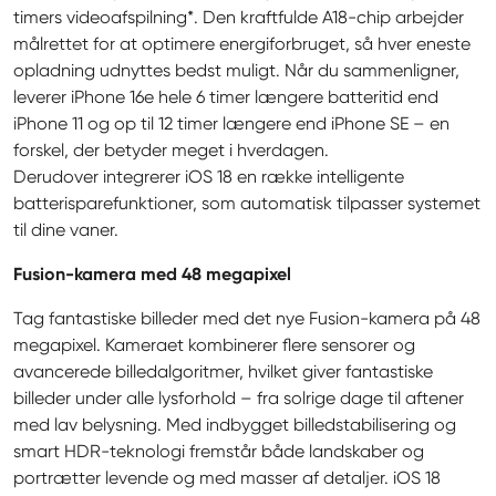
timers videoafspilning*. Den kraftfulde A18-chip arbejder 
målrettet for at optimere energiforbruget, så hver eneste 
opladning udnyttes bedst muligt. Når du sammenligner, 
leverer iPhone 16e hele 6 timer længere batteritid end 
iPhone 11 og op til 12 timer længere end iPhone SE – en 
forskel, der betyder meget i hverdagen.

Derudover integrerer iOS 18 en række intelligente 
batterisparefunktioner, som automatisk tilpasser systemet 
til dine vaner.
Fusion-kamera med 48 megapixel
Tag fantastiske billeder med det nye Fusion-kamera på 48 
megapixel. Kameraet kombinerer flere sensorer og 
avancerede billedalgoritmer, hvilket giver fantastiske 
billeder under alle lysforhold – fra solrige dage til aftener 
med lav belysning. Med indbygget billedstabilisering og 
smart HDR-teknologi fremstår både landskaber og 
portrætter levende og med masser af detaljer. iOS 18 