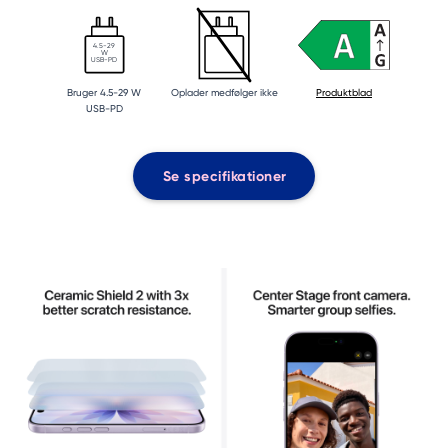
4.5-29
W
USB-PD
Bruger 4.5-29 W
Oplader medfølger ikke
Produktblad
USB-PD
Se specifikationer