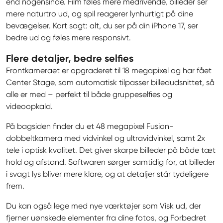
end nogensinde. Film føles mere medrivende, billeder ser 
mere naturtro ud, og spil reagerer lynhurtigt på dine 
bevægelser. Kort sagt: alt, du ser på din iPhone 17, ser 
bedre ud og føles mere responsivt.
Flere detaljer, bedre selfies
Frontkameraet er opgraderet til 18 megapixel og har fået 
Center Stage, som automatisk tilpasser billedudsnittet, så 
alle er med – perfekt til både gruppeselfies og 
videoopkald.
På bagsiden finder du et 48 megapixel Fusion-
dobbeltkamera med vidvinkel og ultravidvinkel, samt 2x 
tele i optisk kvalitet. Det giver skarpe billeder på både tæt 
hold og afstand. Softwaren sørger samtidig for, at billeder 
i svagt lys bliver mere klare, og at detaljer står tydeligere 
frem.
Du kan også lege med nye værktøjer som Visk ud, der 
fjerner uønskede elementer fra dine fotos, og Forbedret 