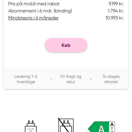
Pris på mobil med rabat
9.199 kr.
Abonnement i 6 mdr. (binding)
1.794 kr.
Mindstepris i 6 måneder
10.993 kr.
Køb
Levering 1-2
Fri fragt og
14 dages
•
•
hverdage
retur
returret
4.5-35
W