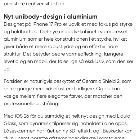
præstere i enhver situation.
Nyt unibody-design i aluminium
Designet på iPhone 17 Pro er udviklet med fokus på styrke 
og holdbarhed. Det nye unibody-kabinet i varmpresset 
aluminium samler hele konstruktionen i ét stykke, hvilket 
giver både et mere robust ydre og en effektiv indre 
struktur. Det betyder bedre varmeafledning, længere 
levetid og en mobil, der føles lige så eksklusiv, som den ser 
ud.
Forsiden er naturligvis beskyttet af Ceramic Shield 2, som 
er tre gange mere ridsefast end tidligere. Og du kan 
vælge mellem flere elegante farver, der matcher den 
professionelle udstråling.
Med iOS 26 får du samtidig et helt nyt design med Liquid 
Glass, som dynamisk tilpasser sig indholdet i dine apps. 
Låseskærmen har fået en ny 3D-effekt, og i Beskeder kan 
du nu nemt oprette afstemninger direkte i samtalerne.