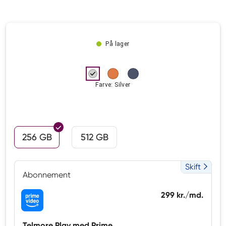
På lager
Farve: Silver
256 GB
512 GB
Skift
Abonnement
299 kr./md.
Telmore Play med Prime