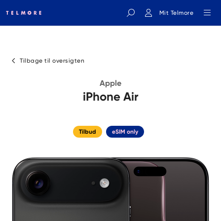
Mit Telmore
Indtast søgeord
Tilbage til oversigten
Apple
iPhone Air
Tilbud
eSIM only