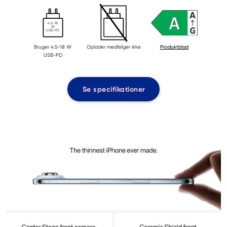
4.5-18
W
USB-PD
Bruger 4.5-18 W
Oplader medfølger ikke
Produktblad
USB-PD
Se specifikationer