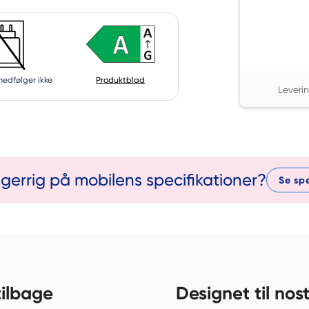
edfølger ikke
Produktblad
Leveri
sgerrig på mobilens specifikationer?
Se spe
tilbage
Designet til nost