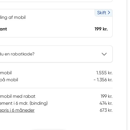
Skift
ling af mobil
ant
199 kr.
du en rabatkode?
 mobil
1.555 kr.
på mobil
1.356 kr.
å mobil med rabat
199 kr.
ment i 6 mdr. (binding)
474 kr.
epris i 6 måneder
673 kr.