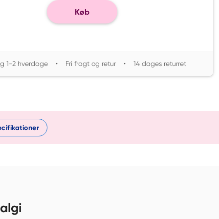
Køb
ng 1-2 hverdage
•
Fri fragt og retur
•
14 dages returret
cifikationer
algi