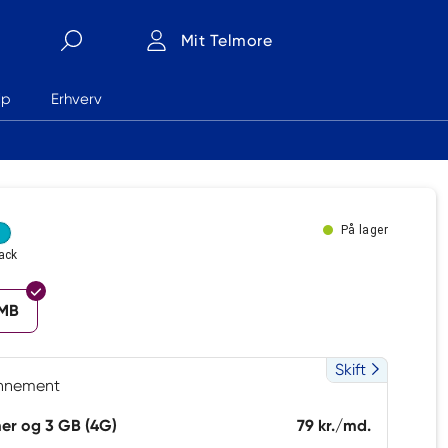
Mit Telmore
lp
Erhverv
Søg
På lager
lack
 MB
Skift
nnement
mer og 3 GB (4G)
79 kr./md.