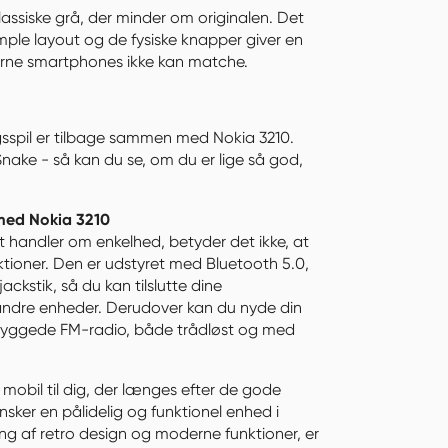
assiske grå, der minder om originalen. Det 
mple layout og de fysiske knapper giver en 
erne smartphones ikke kan matche.
sspil er tilbage sammen med Nokia 3210. 
ake - så kan du se, om du er lige så god, 
med Nokia 3210
handler om enkelhed, betyder det ikke, at 
ioner. Den er udstyret med Bluetooth 5.0, 
kstik, så du kan tilslutte dine 
andre enheder. Derudover kan du nyde din 
byggede FM-radio, både trådløst og med 
mobil til dig, der længes efter de gode 
ker en pålidelig og funktionel enhed i 
g af retro design og moderne funktioner, er 