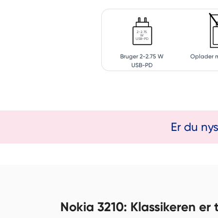
2-2.75
W
USB-PD
Bruger 2-2.75 W
Oplader m
USB-PD
Er du ny
Nokia 3210: Klassikeren er 