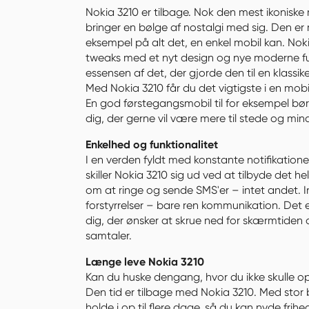
Nokia 3210 er tilbage. Nok den mest ikoniske 
bringer en bølge af nostalgi med sig. Den er r
eksempel på alt det, en enkel mobil kan. Noki
tweaks med et nyt design og nye moderne fu
essensen af det, der gjorde den til en klassiker
Med Nokia 3210 får du det vigtigste i en mobi
En god førstegangsmobil til for eksempel børn
dig, der gerne vil være mere til stede og min
Enkelhed og funktionalitet
I en verden fyldt med konstante notifikation
skiller Nokia 3210 sig ud ved at tilbyde det he
om at ringe og sende SMS'er – intet andet. I
forstyrrelser – bare ren kommunikation. Det er
dig, der ønsker at skrue ned for skærmtiden 
samtaler.
Længe leve Nokia 3210
Kan du huske dengang, hvor du ikke skulle op
Den tid er tilbage med Nokia 3210. Med stor 
holde i op til flere dage, så du kan nyde frih