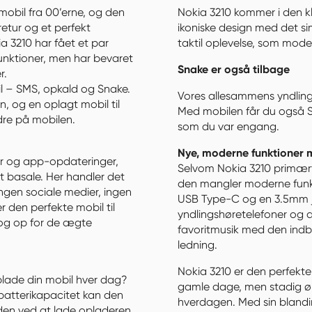
mobil fra 00’erne, og den 
Nokia 3210 kommer i den kl
etur og et perfekt 
ikoniske design med det si
a 3210 har fået et par 
taktil oplevelse, som mod
nktioner, men har bevaret 
Snake er også tilbage
.

l – SMS, opkald og Snake. 
Vores allesammens yndling
, og en oplagt mobil til 
Med mobilen får du også Sn
dre på mobilen.
som du var engang.
Nye, moderne funktioner 
er og app-opdateringer, 
Selvom Nokia 3210 primært 
lt basale. Her handler det 
den mangler moderne funkt
ngen sociale medier, ingen 
USB Type-C og en 3.5mm jac
 den perfekte mobil til 
yndlingshøretelefoner og 
og op for de ægte 
favoritmusik med den ind
ledning.
Nokia 3210 er den perfekte 
lade din mobil hver dag? 
gamle dage, men stadig øns
batterikapacitet kan den 
hverdagen. Med sin blandin
eden ved at lade opladeren 