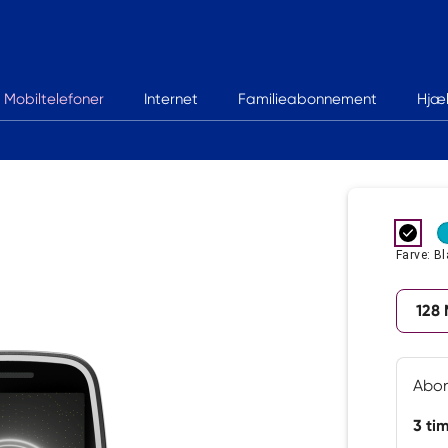
Mobiltelefoner
Internet
Familieabonnement
Hjæ
Farve: B
128
Abo
3 ti