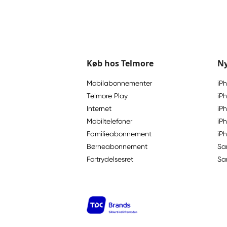
Køb hos Telmore
Ny
Mobilabonnementer
iP
Telmore Play
iPh
Internet
iP
Mobiltelefoner
iP
Familieabonnement
iP
Børneabonnement
Sa
Fortrydelsesret
Sa