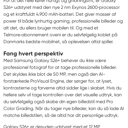
For at det hele kører hurtigt og gnidningsfrit, er Galaxy 
S26+ udstyret med den nye 2 nm Exynos 2600‑processor 
og et kraftfuldt 4.900 mAh‑batteri. Det giver masser af 
power til både lynhurtig gaming, professionelle billeder og 
alt det, du ellers bruger mobilen til. Og med et 
Telmore‑abonnement oveni er du selvfølgelig koblet på 
Danmarks bedste mobilnet, så oplevelsen altid spiller.
Fang hvert perspektiv
Med Samsung Galaxy S26+ behøver du ikke være 
professionel fotograf for at tage professionelle billeder. 
Det skyldes ikke blot de 50 MP, men også den AI-
forstærkede ProVisual Engine, der sørger for, at lyset, 
kontrasterne og farverne altid sidder lige i skabet. Hvis du 
hellere selv vil tage kontrollen over det visuelle udtryk, kan 
du selvfølgelig også skabe din egen billedstil med Pro 
Color Grading. Når du tager nye billeder, kan du så lade AI 
matche billedstilen, så de altid har dit personlige udtryk.
Galaxy S26+ er desuden udstyret med et 12 MP 