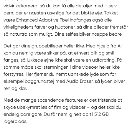
vidvinkelkamera, så du kan få alle detaljer med – selv 
dem, der er næsten usynlige for det blotte øje. Takket 
være Enhanced Adaptive Pixel indfanges også alle 
virkelighedens farver og hudtoner, så dine billeder fremstår 
så naturtro som muligt. Dine selfies bliver næppe bedre.
Det gør dine gruppebilleder heller ikke. Med hjælp fra AI 
kan du nemlig være sikker på, at ethvert blik og smil 
fanges, så lukkede øjne ikke skal være en udfordring. På 
samme måde skal stemningen i dine videoer heller ikke 
forstyrres. Her fjerner du nemt uønskede lyde som for 
eksempel baggrundstøj med Audio Eraser, så lyden bliver 
ren og klar.
Med de mange spændende features er det fristende at 
skyde ubekymret løs af film og videoer – og det skal du 
endelig bare gøre. Du får nemlig helt op til 512 GB 
lagerplads.